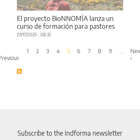
El proyecto BioNNOMÍA lanza un
curso de formación para pastores
01/17/2025 - 08:32
Pagination
1
2
3
4
5
6
7
8
9
…
Nex
t page
Previous page
Nex
Previous
›
Subscribe to the Indforma newsletter