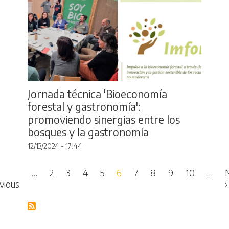
Jornada técnica 'Bioeconomía
forestal y gastronomía':
promoviendo sinergias entre los
bosques y la gastronomía
12/13/2024 - 17:44
Pagination
…
2
3
4
5
6
7
8
9
10
…
age
Previous page
vious
›