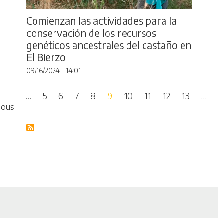
Comienzan las actividades para la
conservación de los recursos
genéticos ancestrales del castaño en
El Bierzo
09/16/2024 - 14:01
Pagination
…
5
6
7
8
9
10
11
12
13
…
ge
Previous page
ious