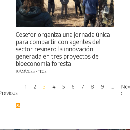
Cesefor organiza una jornada única
para compartir con agentes del
sector resinero la innovación
generada en tres proyectos de
bioeconomía forestal
10/23/2025 - 11:02
Pagination
1
2
3
4
5
6
7
8
9
…
Nex
t page
Previous page
Nex
Previous
›