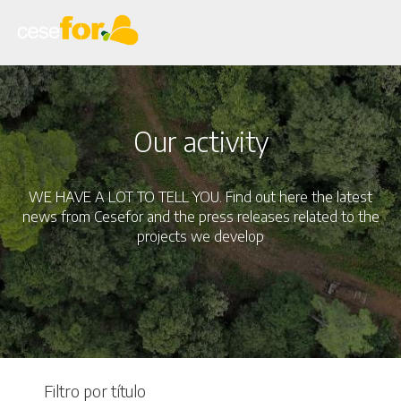
Skip
to
main
content
Our activity
WE HAVE A LOT TO TELL YOU. Find out here the latest
news from Cesefor and the press releases related to the
projects we develop
Filtro por título