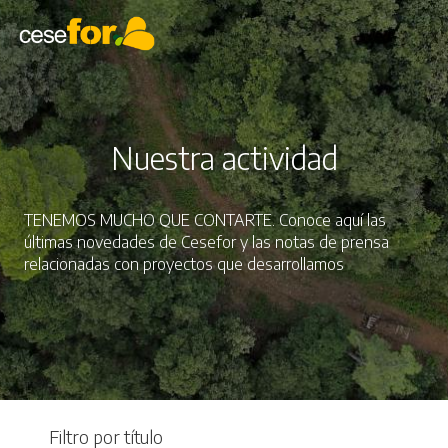
Pasar
al
contenido
principal
Nuestra actividad
TENEMOS MUCHO QUE CONTARTE. Conoce aquí las
últimas novedades de Cesefor y las notas de prensa
relacionadas con proyectos que desarrollamos
Filtro por título