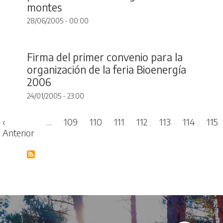
montes
28/06/2005 - 00:00
Firma del primer convenio para la
organización de la feria Bioenergía
2006
24/01/2005 - 23:00
Paginación
‹
…
109
110
111
112
113
114
115
imera página
Página anterior
Anterior