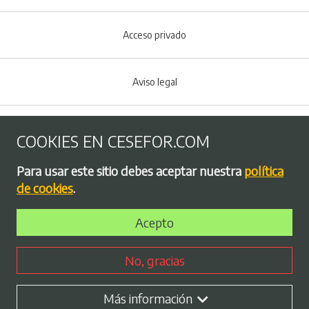
Acceso privado
Aviso legal
Política de Cookies
COOKIES EN CESEFOR.COM
Menú del pie
Para usar este sitio debes aceptar nuestra
política
Política de privacidad
de cookies
.
Acepto
Bolsa de empleo
No, gracias
Perfil contratante
Más información