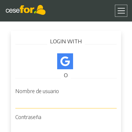
Pasar
Iniciar sesión
al
LOGIN WITH
contenido
principal
O
Nombre de usuario
Contraseña