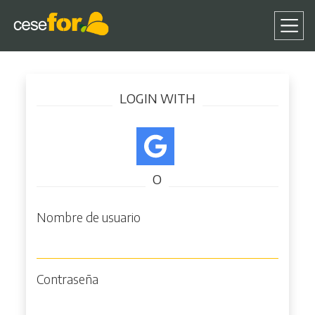
Pasar
Iniciar sesión
al
LOGIN WITH
contenido
principal
O
Nombre de usuario
Contraseña