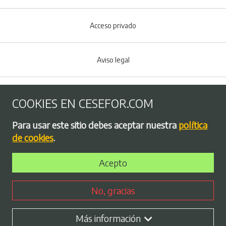
Acceso privado
Aviso legal
Política de Cookies
COOKIES EN CESEFOR.COM
Menú del pie
Para usar este sitio debes aceptar nuestra
política
Política de privacidad
de cookies
.
Acepto
Bolsa de empleo
No, gracias
Perfil contratante
Más información