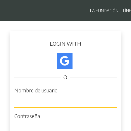
Navegaci
LA FUNDACIÓN
LÍN
Pasar
Iniciar sesión
al
contenido
LOGIN WITH
principal
O
Nombre de usuario
Contraseña