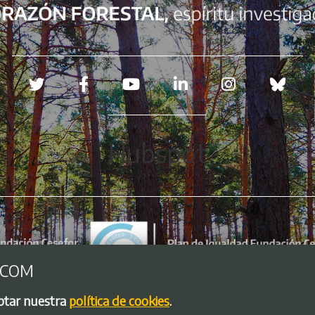
Redes sociales
Hubspot
.COM
eptar nuestra
política de cookies
.