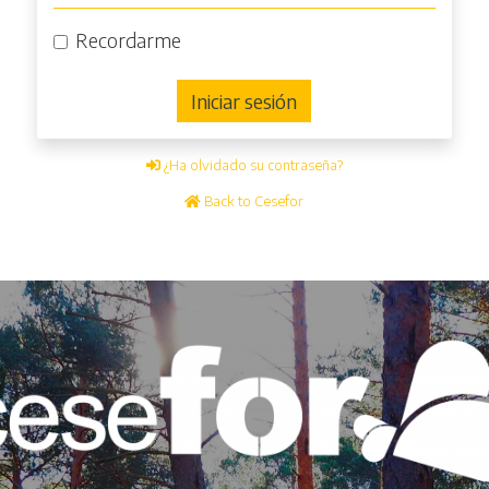
Recordarme
Iniciar sesión
¿Ha olvidado su contraseña?
Back to Cesefor