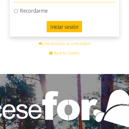
Recordarme
Iniciar sesión
¿Ha olvidado su contraseña?
Back to Cesefor