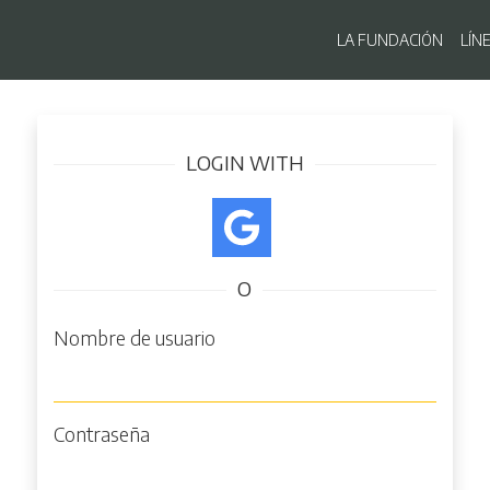
Navegaci
LA FUNDACIÓN
LÍN
Pasar
Iniciar sesión
al
contenido
LOGIN WITH
principal
O
Nombre de usuario
Contraseña