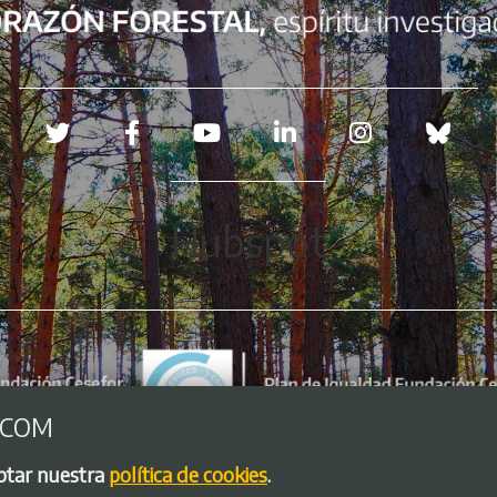
Redes sociales
Hubspot
.COM
eptar nuestra
política de cookies
.