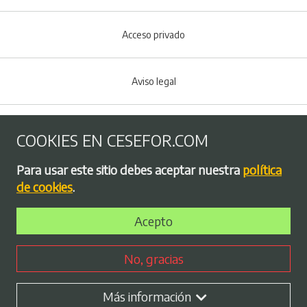
Acceso privado
Aviso legal
Política de Cookies
COOKIES EN CESEFOR.COM
Menú del pie
Para usar este sitio debes aceptar nuestra
política
Política de privacidad
de cookies
.
Acepto
Bolsa de empleo
No, gracias
Perfil contratante
Más información