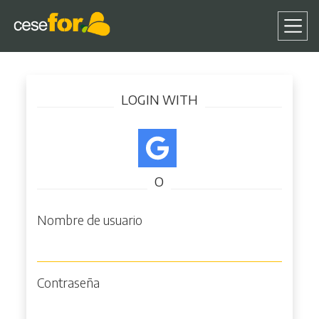
Pasar
Iniciar sesión
al
LOGIN WITH
contenido
principal
O
Nombre de usuario
Contraseña