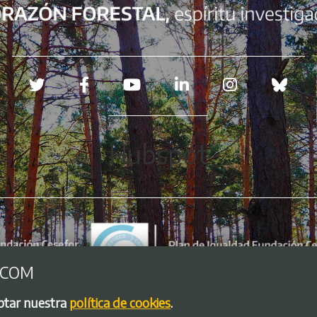
Redes sociales
Hubspot
.COM
eptar nuestra
política de cookies
.