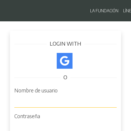
Navegaci
LA FUNDACIÓN
LÍN
Pasar
Iniciar sesión
al
contenido
LOGIN WITH
principal
O
Nombre de usuario
Contraseña