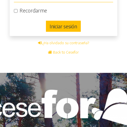
Recordarme
Iniciar sesión
¿Ha olvidado su contraseña?
Back to Cesefor