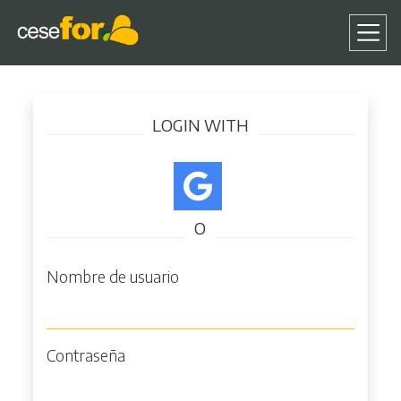
Pasar
Iniciar sesión
al
LOGIN WITH
contenido
principal
O
Nombre de usuario
Contraseña