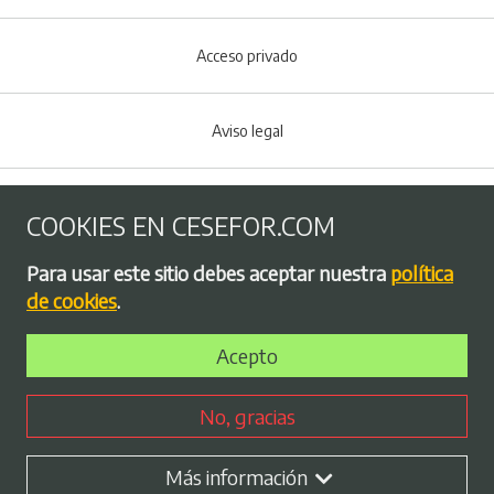
Acceso privado
Aviso legal
Política de Cookies
COOKIES EN CESEFOR.COM
Menú del pie
Para usar este sitio debes aceptar nuestra
política
Política de privacidad
de cookies
.
Acepto
Bolsa de empleo
No, gracias
Perfil contratante
Más información