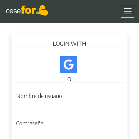
Pasar
Iniciar sesión
al
LOGIN WITH
contenido
principal
O
Nombre de usuario
Contraseña