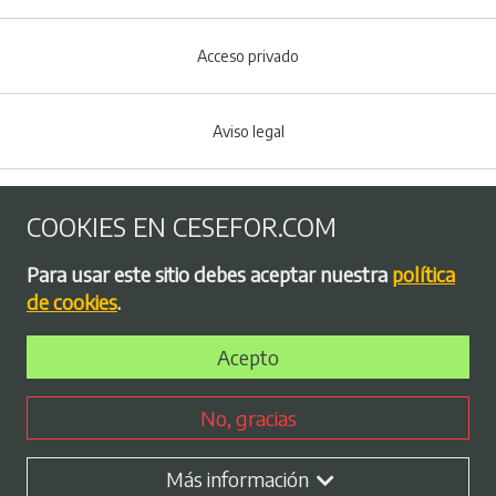
Acceso privado
Aviso legal
Política de Cookies
COOKIES EN CESEFOR.COM
Menú del pie
Para usar este sitio debes aceptar nuestra
política
Política de privacidad
de cookies
.
Acepto
Bolsa de empleo
No, gracias
Perfil contratante
Más información