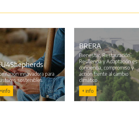
BRERA
Bienestar, Restauración,
Resiliencia y Adaptación es
EU4Shepherds
conciencia, compromiso y
ormación innovadora para
acción frente al cambio
astores sostenibles.
climático.
+info
+ info