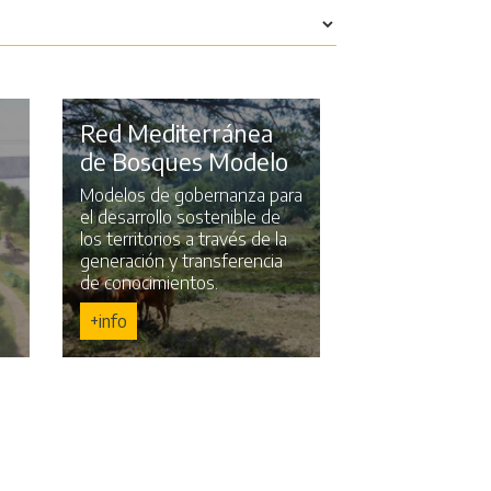
Red Mediterránea
de Bosques Modelo
Modelos de gobernanza para
el desarrollo sostenible de
los territorios a través de la
generación y transferencia
de conocimientos.
+info