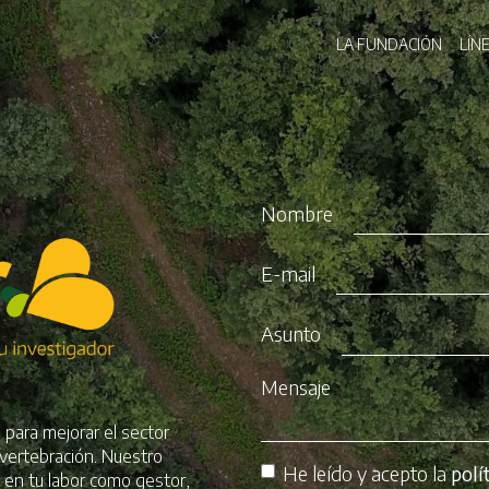
Pasar
Navegaci
al
LA FUNDACIÓN
LÍN
contenido
principal
Nombre
E-mail
Asunto
Mensaje
 para mejorar el sector
 vertebración. Nuestro
He leído y acepto la
polí
e en tu labor como gestor,