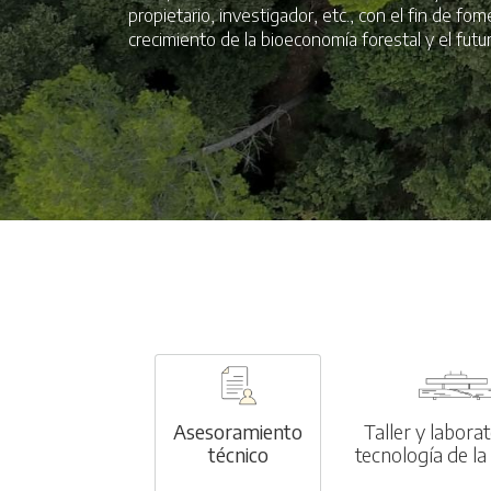
propietario, investigador, etc., con el fin de fo
crecimiento de la bioeconomía forestal y el futur
Asesoramiento
Taller y labora
técnico
tecnología de l