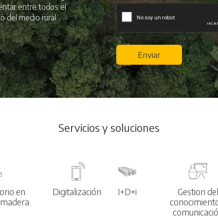
mentar entre todos el
o del medio rural.
Enviar
Servicios y soluciones
torio en
Digitalización
I+D+i
Gestion de
a madera
conocimient
comunicaci