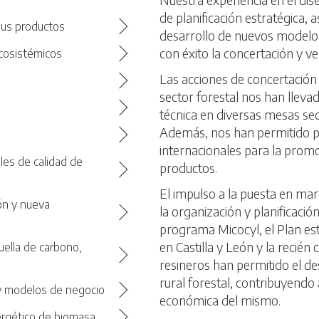
de planificación estratégica, 
 sus productos
desarrollo de nuevos modelos
con éxito la concertación y ve
ecosistémicos
Las acciones de concertación
sector forestal nos han llevad
técnica en diversas mesas sec
Además, nos han permitido pa
internacionales para la promo
oles de calidad de
productos.
El impulso a la puesta en ma
ión y nueva
la organización y planificació
programa Micocyl, el Plan es
en Castilla y León y la recién
uella de carbono,
resineros han permitido el de
rural forestal, contribuyendo
 y modelos de negocio
económica del mismo.
ergético de biomasa