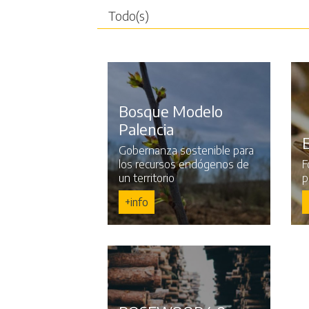
Bosque Modelo
Palencia
Gobernanza sostenible para
los recursos endógenos de
F
un territorio
p
+info