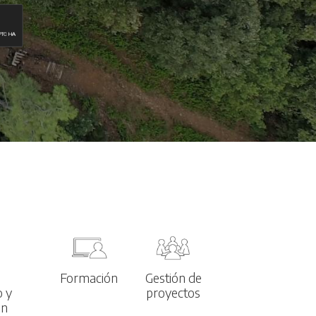
l
Formación
Gestión de
o y
proyectos
ón