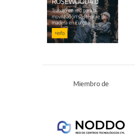
ROSEWOOD4.0
Trabajo en red para la
movilización sostenible de
madera en Europa.
+info
Miembro de