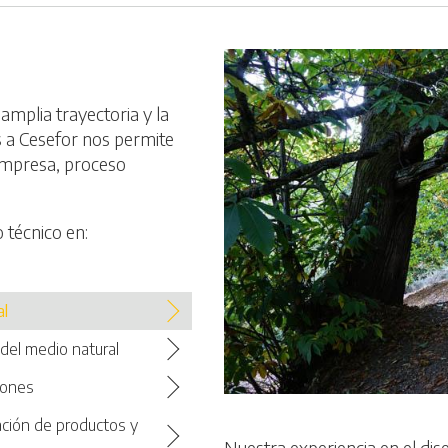
mplia trayectoria y la
s a Cesefor nos permite
empresa, proceso
 técnico en:
al
 del medio natural
iones
ación de productos y
Nuestra experiencia en el di