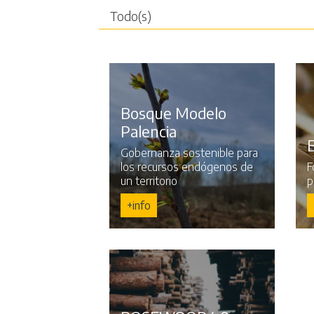
Bosque Modelo
Palencia
Gobernanza sostenible para
los recursos endógenos de
F
un territorio
p
+info