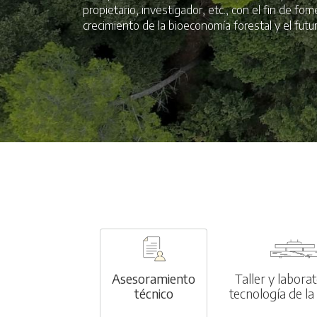
propietario, investigador, etc., con el fin de fo
crecimiento de la bioeconomía forestal y el futur
Asesoramiento
Taller y labora
técnico
tecnología de l