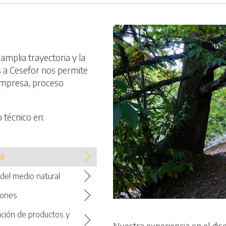
mplia trayectoria y la
s a Cesefor nos permite
empresa, proceso
 técnico en:
al
 del medio natural
iones
ación de productos y
Nuestra experiencia en el di