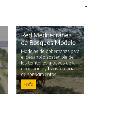
Red Mediterránea
de Bosques Modelo
Modelos de gobernanza para
el desarrollo sostenible de
los territorios a través de la
generación y transferencia
de conocimientos.
+info