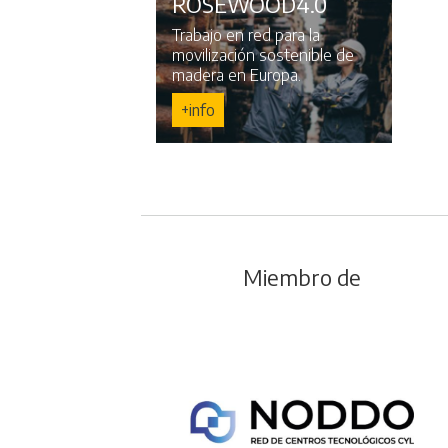
ROSEWOOD4.0
Trabajo en red para la
movilización sostenible de
madera en Europa.
+info
Miembro de