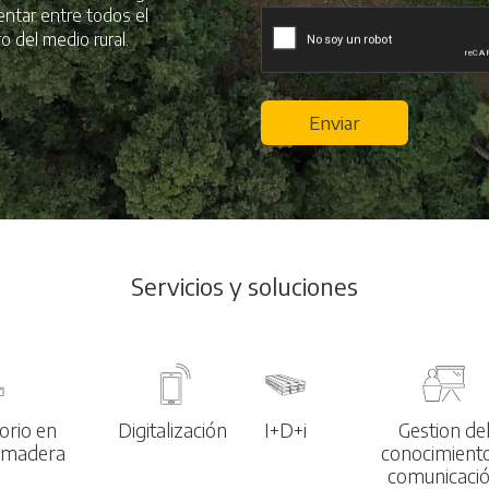
mentar entre todos el
o del medio rural.
Enviar
Servicios y soluciones
torio en
Digitalización
I+D+i
Gestion de
a madera
conocimient
comunicaci