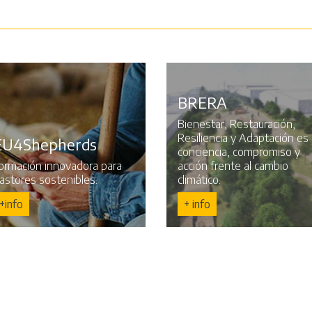
BRERA
Bienestar, Restauración,
Resiliencia y Adaptación es
EU4Shepherds
conciencia, compromiso y
ormación innovadora para
acción frente al cambio
astores sostenibles.
climático.
+info
+ info