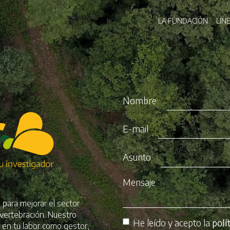
Pasar
Navegaci
al
LA FUNDACIÓN
LÍN
contenido
principal
Nombre
E-mail
Asunto
Mensaje
 para mejorar el sector
 vertebración. Nuestro
He leído y acepto la
polí
e en tu labor como gestor,