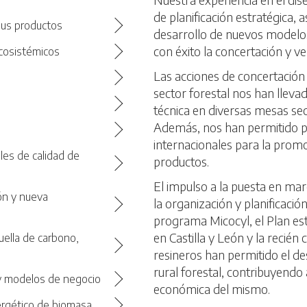
de planificación estratégica, 
 sus productos
desarrollo de nuevos modelos
con éxito la concertación y ve
ecosistémicos
Las acciones de concertación
sector forestal nos han llevad
técnica en diversas mesas sec
Además, nos han permitido pa
internacionales para la promo
oles de calidad de
productos.
El impulso a la puesta en ma
ión y nueva
la organización y planificació
programa Micocyl, el Plan es
en Castilla y León y la recién
uella de carbono,
resineros han permitido el de
rural forestal, contribuyendo
 y modelos de negocio
económica del mismo.
ergético de biomasa