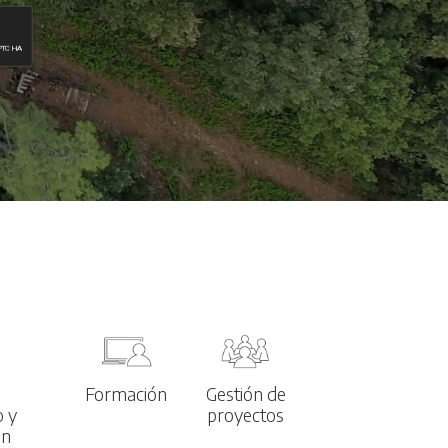
l
Formación
Gestión de
o y
proyectos
ón