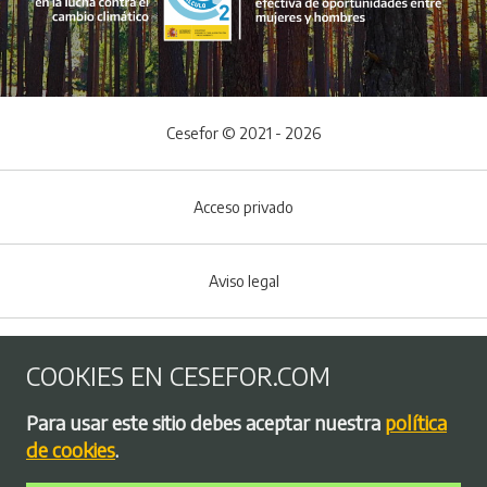
Cesefor © 2021 - 2026
Acceso privado
Aviso legal
Política de Cookies
COOKIES EN CESEFOR.COM
Menú del pie
Para usar este sitio debes aceptar nuestra
política
Política de privacidad
de cookies
.