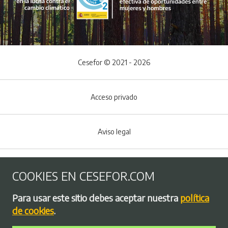
Cesefor © 2021 - 2026
Acceso privado
Aviso legal
Política de Cookies
COOKIES EN CESEFOR.COM
Menú del pie
Para usar este sitio debes aceptar nuestra
política
Política de privacidad
de cookies
.