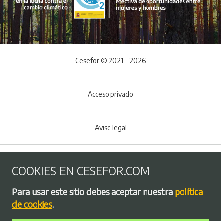
Cesefor © 2021 - 2026
Acceso privado
Aviso legal
Política de Cookies
COOKIES EN CESEFOR.COM
Menú del pie
Para usar este sitio debes aceptar nuestra
política
Política de privacidad
de cookies
.