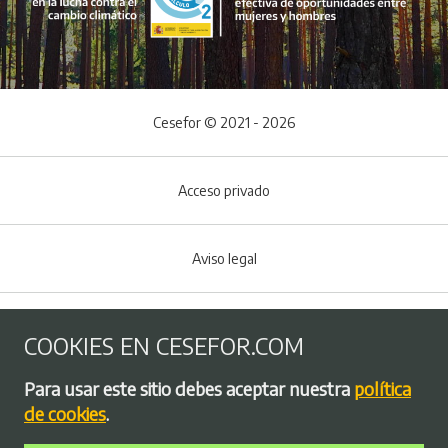
Cesefor © 2021 - 2026
Acceso privado
Aviso legal
Política de Cookies
COOKIES EN CESEFOR.COM
Menú del pie
Para usar este sitio debes aceptar nuestra
política
Política de privacidad
de cookies
.