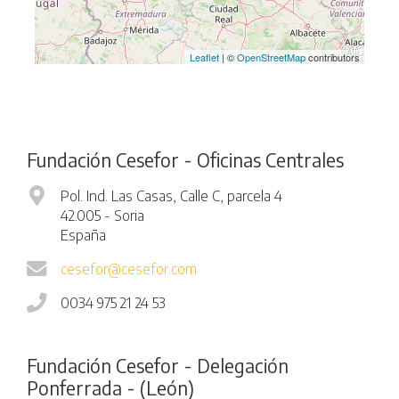
Leaflet
| ©
OpenStreetMap
contributors
Fundación Cesefor - Oficinas Centrales
Pol. Ind. Las Casas, Calle C, parcela 4
42.005 - Soria
España
cesefor@cesefor.com
0034 975 21 24 53
Fundación Cesefor - Delegación
Ponferrada - (León)