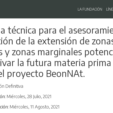
Navegaci
LA FUNDACIÓN
LÍN
Pasar
ia técnica para el asesorami
al
contenido
ición de la extensión de zona
principal
s y zonas marginales potenc
ivar la futura materia prima
el proyecto BeonNAt.
ón Definitiva
ión
Miércoles, 28 Julio, 2021
ción
Miércoles, 11 Agosto, 2021