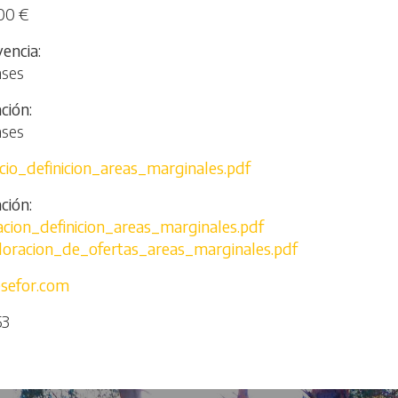
00 €
vencia
ases
ación
ases
cio_definicion_areas_marginales.pdf
ción
cion_definicion_areas_marginales.pdf
loracion_de_ofertas_areas_marginales.pdf
sefor.com
53