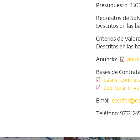
Presupuesto
350
Requisitos de Sol
Descritos en las b
Criterios de Valor
Descritos en las b
Anuncio
Archivo
anun
Bases de Contrata
Archivo
bases_contrata
Archivo
apertura_y_va
Email
cesefor@ce
Teléfono
9752124