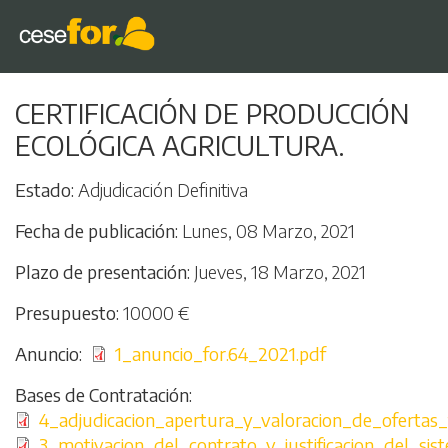
Pasar
CERTIFICACIÓN DE PRODUCCIÓN
al
ECOLÓGICA AGRICULTURA.
contenido
principal
Estado
Adjudicación Definitiva
Fecha de publicación
Lunes, 08 Marzo, 2021
Plazo de presentación
Jueves, 18 Marzo, 2021
Presupuesto
10000 €
Anuncio
Archivo
1_anuncio_for.64_2021.pdf
Bases de Contratación
Archivo
4_adjudicacion_apertura_y_valoracion_de_ofertas_f
Archivo
3_motivacion_del_contrato_y_justificacion_del_sis