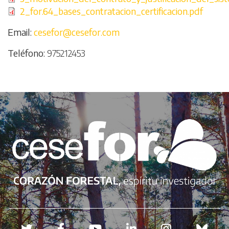
Archivo
2_for.64_bases_contratacion_certificacion.pdf
Email
cesefor@cesefor.com
Teléfono
975212453
Redes sociales