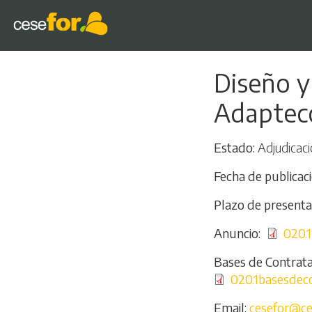
Diseño y
Adaptec
Estado
Adjudicaci
Fecha de publicac
Plazo de presenta
Anuncio
Archivo
020.1
Bases de Contrata
Archivo
020.1basesdeco
Email
cesefor@ce