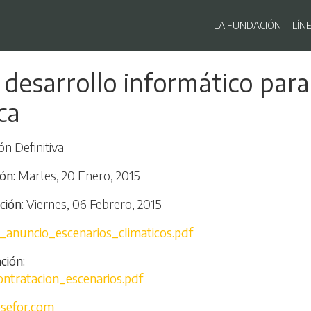
Navegaci
LA FUNDACIÓN
LÍN
Pasar
 desarrollo informático para
al
contenido
ca
principal
ón Definitiva
ión
Martes, 20 Enero, 2015
ción
Viernes, 06 Febrero, 2015
_anuncio_escenarios_climaticos.pdf
ción
ntratacion_escenarios.pdf
sefor.com