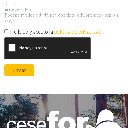
campo.
límite de 25 MB.
Tipos permitidos: txt, rtf, pdf, doc, docx, odt, ppt, pptx, odp, xls,
xlsx, ods.
He leído y acepto la
política de privacidad
Enviar