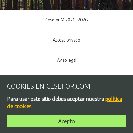
Cesefor © 2021 - 2026
Acceso privado
Aviso legal
Política de Cookies
COOKIES EN CESEFOR.COM
Menú del pie
Para usar este sitio debes aceptar nuestra
política
Política de privacidad
de cookies
.
Acepto
Bolsa de empleo