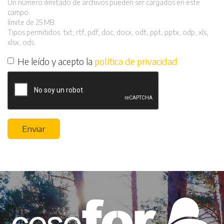
Un número ilimitado de archivos pueden ser cargados en este
campo.
límite de 25 MB.
Tipos permitidos: txt, rtf, pdf, doc, docx, odt, ppt, pptx, odp, xls,
xlsx, ods.
He leído y acepto la
política de privacidad
Enviar