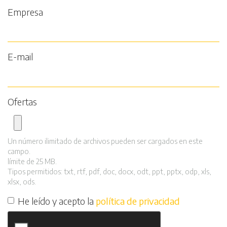
Empresa
E-mail
Ofertas
Un número ilimitado de archivos pueden ser cargados en este
campo.
límite de 25 MB.
Tipos permitidos: txt, rtf, pdf, doc, docx, odt, ppt, pptx, odp, xls,
xlsx, ods.
He leído y acepto la
política de privacidad