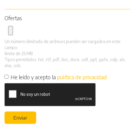
Ofertas
Un número ilimitado de archivos pueden ser cargados en este
campo.
límite de 25 MB.
Tipos permitidos: txt, rtf, pdf, doc, docx, odt, ppt, pptx, odp, xls,
xlsx, ods.
He leído y acepto la
política de privacidad
Enviar