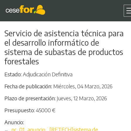
Pasar
Servicio de asistencia técnica para
al
el desarrollo informático de
contenido
principal
sistema de subastas de productos
forestales
Estado
Adjudicación Definitiva
Fecha de publicación
Miércoles, 04 Marzo, 2026
Plazo de presentación
Jueves, 12 Marzo, 2026
Presupuesto
45000 €
Anuncio
Archivo
pc_01_anuncio_ [RETECH]sistema de