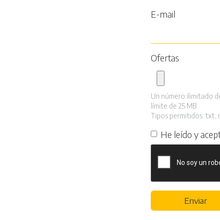
E-mail
Ofertas
Un número ilimitado d
límite de 25 MB.
Tipos permitidos: txt, r
He leído y acep
Enviar