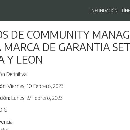
Navegaci
LA FUNDACIÓN
LÍN
Pasar
IOS DE COMMUNITY MANA
al
contenido
A MARCA DE GARANTIA SET
principal
A Y LEON
ón Definitiva
ión
Viernes, 10 Febrero, 2023
ción
Lunes, 27 Febrero, 2023
0 €
vencia
ases