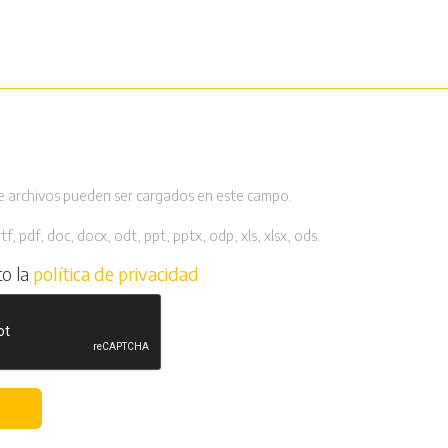
e archivos pueden ser cargados en este campo.
tf, pdf, doc, docx, odt, ppt, pptx, odp, xls, xlsx, ods.
to la
política de privacidad