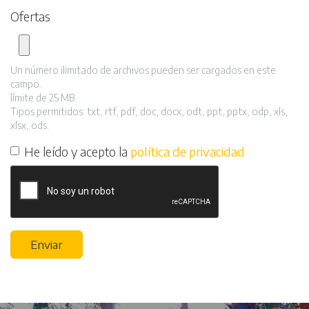
Ofertas
Un número ilimitado de archivos pueden ser cargados en este
campo.
límite de 25 MB.
Tipos permitidos: txt, rtf, pdf, doc, docx, odt, ppt, pptx, odp, xls,
xlsx, ods.
He leído y acepto la
política de privacidad
Enviar