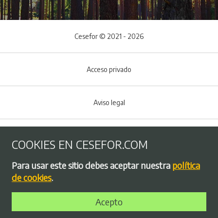
Cesefor © 2021 - 2026
Acceso privado
Aviso legal
Política de Cookies
COOKIES EN CESEFOR.COM
Menú del pie
Para usar este sitio debes aceptar nuestra
política
Política de privacidad
de cookies
.
Acepto
Bolsa de empleo