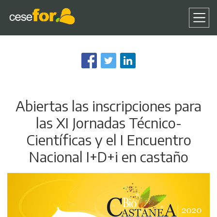
Pasar
al
contenido
principal
Abiertas las inscripciones para
las XI Jornadas Técnico-
Científicas y el I Encuentro
Nacional I+D+i en castaño