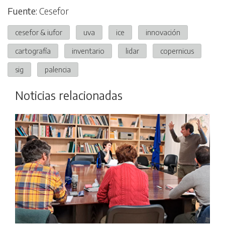
Fuente:
Cesefor
cesefor & iufor
uva
ice
innovación
cartografía
inventario
lidar
copernicus
sig
palencia
Noticias relacionadas