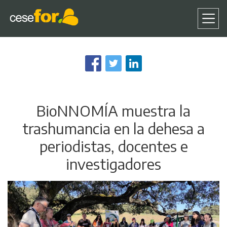
Pasar
al
contenido
principal
BioNNOMÍA muestra la
trashumancia en la dehesa a
periodistas, docentes e
investigadores