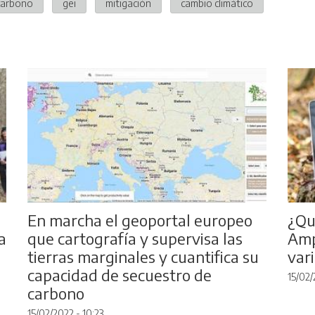
carbono
gei
mitigación
cambio climático
En marcha el geoportal europeo
¿Qu
a
que cartografía y supervisa las
Amp
tierras marginales y cuantifica su
var
capacidad de secuestro de
15/02/
carbono
15/02/2022 - 10:23