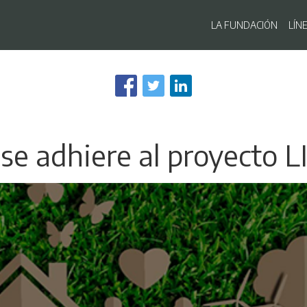
Navegaci
LA FUNDACIÓN
LÍN
Pasar
al
contenido
principal
 se adhiere al proyecto