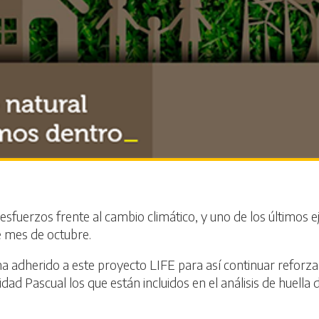
esfuerzos frente al cambio climático, y uno de los últimos 
te mes de octubre.
 ha adherido a este proyecto LIFE para así continuar refo
idad Pascual los que están incluidos en el análisis de huella