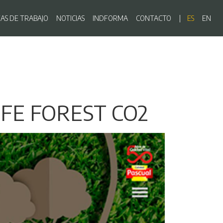
ón principal
EAS DE TRABAJO
NOTICIAS
INDFORMA
CONTACTO
ES
EN
 LIFE FOREST CO2