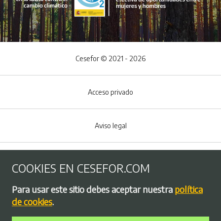
Cesefor © 2021 - 2026
Acceso privado
Aviso legal
Política de Cookies
COOKIES EN CESEFOR.COM
Menú del pie
Para usar este sitio debes aceptar nuestra
política
Política de privacidad
de cookies
.