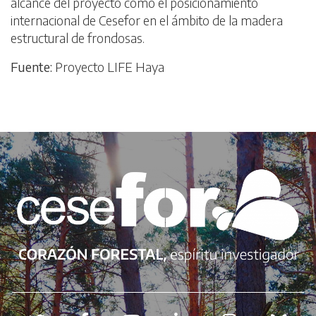
alcance del proyecto como el posicionamiento
internacional de Cesefor en el ámbito de la madera
estructural de frondosas.
Fuente:
Proyecto LIFE Haya
Redes sociales