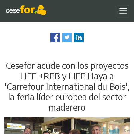
Pasar
al
contenido
principal
Cesefor acude con los proyectos
LIFE +REB y LIFE Haya a
'Carrefour International du Bois',
la feria líder europea del sector
maderero