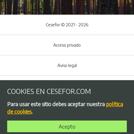
Cesefor © 2021 - 2026
Acceso privado
Aviso legal
Política de Cookies
COOKIES EN CESEFOR.COM
Menú del pie
Para usar este sitio debes aceptar nuestra
política
Política de privacidad
de cookies
.
Acepto
Bolsa de empleo