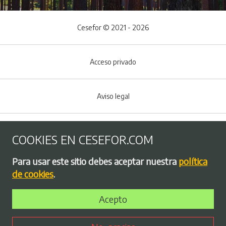
Cesefor © 2021 - 2026
Acceso privado
Aviso legal
Política de Cookies
COOKIES EN CESEFOR.COM
Menú del pie
Para usar este sitio debes aceptar nuestra
política
Política de privacidad
de cookies
.
Acepto
Bolsa de empleo