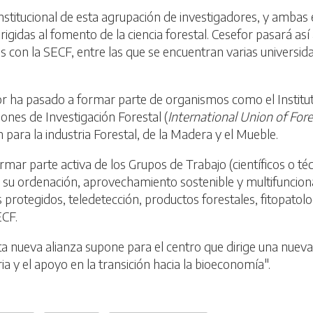
nstitucional de esta agrupación de investigadores, y amba
gidas al fomento de la ciencia forestal. Cesefor pasará así 
s con la SECF, entre las que se encuentran varias universid
for ha pasado a formar parte de organismos como el Institu
iones de Investigación Forestal (
International Union of For
 para la industria Forestal, de la Madera y el Mueble.
mar parte activa de los Grupos de Trabajo (científicos o téc
su ordenación, aprovechamiento sostenible y multifuncional, 
 protegidos, teledetección, productos forestales, fitopatolo
ECF.
ta nueva alianza supone para el centro que dirige una nueva
ria y el apoyo en la transición hacia la bioeconomía".