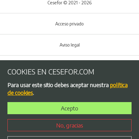
Cesefor © 2021 - 2026
Acceso privado
Aviso legal
Política de Cookies
COOKIES EN CESEFOR.COM
Menú del pie
Para usar este sitio debes aceptar nuestra
política
Política de privacidad
de cookies
.
Acepto
Bolsa de empleo
No, gracias
Perfil contratante