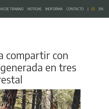
ón principal
EAS DE TRABAJO
NOTICIAS
INDFORMA
CONTACTO
ES
EN
a compartir con
 generada en tres
estal