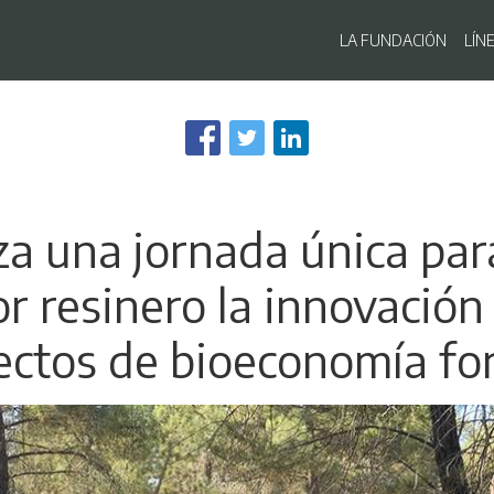
Navegaci
LA FUNDACIÓN
LÍN
Pasar
al
contenido
principal
za una jornada única par
or resinero la innovación
ectos de bioeconomía for