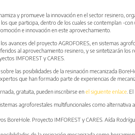
amiza y promueve la innovación en el sector resinero, orga
 los que participa, dentro de los cuales se contemplan -con
romoción e innovación en este aprovechamiento.
 los avances del proyecto AGROFORES, en sistemas agrofor
referidos al aprovechamiento resinero, y se sintetizarán lo
proyectos IMFOREST y CARES.
sobre las posibilidades de la resinación mecanizada BoreH
 expertos que han formado parte de experiencias de mecaniza
ornada, gratuita, pueden inscribirse en
el siguiente enlace
. E
emas agroforestales multifuncionales como alternativa a l
sayos BoreHole. Proyecto IMFOREST y CARES. Aída Rodrígu
 posibilidades de la resinación mecanizada como herramien