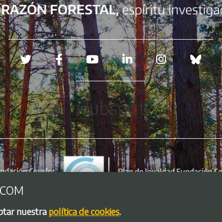
Redes sociales
Hubspot
.COM
eptar nuestra
política de cookies
.