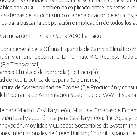
ables año 2030”. También ha explicado entre los retos que
sistemas de autoconsumo o la rehabilitación de edificios, e
tros para buscar la cooperación e implicación de todos los a
era mesa de Think Tank Soria 2030 han sido:
ectora general de la Oficina Española de Cambio Climático 
ación y emprendedurismo. EIT Climate KIC. Representado 
(Eje Transversal)
 Cambio Climático de Iberdrola (Eje Energía)
lidad de Red Eléctrica de España (Eje Energía)
ultura de Sostenibilidad de Ecodes (Eje Producción y con
 del Programa de Alimentación Sostenible de WWF España 
e para Madrid, Castilla y León, Murcia y Canarias de Ecoe
tión local y autonómica para Castilla y León. (Eje Agua y r
Innovación, Movilidad y Ciudades Sostenibles de System Inn
iones Internacionales de Green Building Council España (Ej