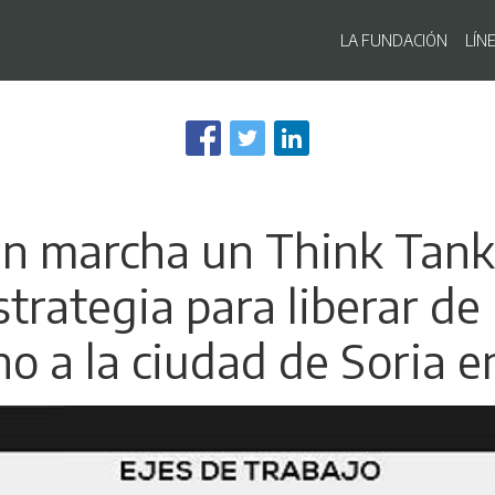
Navegaci
LA FUNDACIÓN
LÍN
Pasar
al
contenido
principal
n marcha un Think Tank
trategia para liberar de
o a la ciudad de Soria 