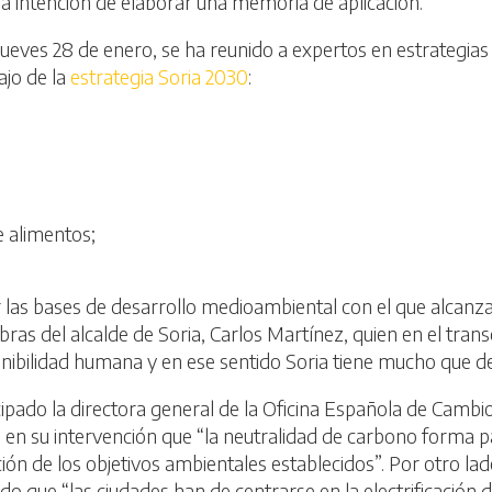
a intención de elaborar una memoria de aplicación.
 jueves 28 de enero, se ha reunido a expertos en estrategias
ajo de la
estrategia Soria 2030
:
 alimentos;
r las bases de desarrollo medioambiental con el que alcanza
bras del alcalde de Soria, Carlos Martínez, quien en el tran
tenibilidad humana y en ese sentido Soria tiene mucho que de
pado la directora general de la Oficina Española de Cambio 
en su intervención que “la neutralidad de carbono forma par
ón de los objetivos ambientales establecidos”. Por otro lado
o que “las ciudades han de centrarse en la electrificación de