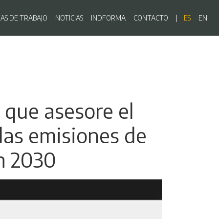
ón principal
EAS DE TRABAJO
NOTICIAS
INDFORMA
CONTACTO
ES
EN
 que asesore el
 las emisiones de
en 2030