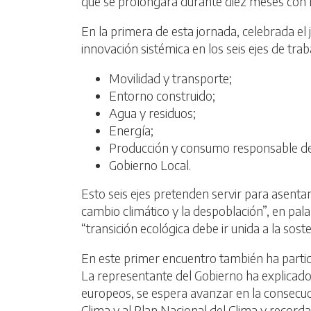
que se prolongará durante diez meses con l
En la primera de esta jornada, celebrada el
innovación sistémica en los seis ejes de trab
Movilidad y transporte;
Entorno construido;
Agua y residuos;
Energía;
Producción y consumo responsable de
Gobierno Local.
Esto seis ejes pretenden servir para asenta
cambio climático y la despoblación”, en pala
“transición ecológica debe ir unida a la sos
En este primer encuentro también ha partici
La representante del Gobierno ha explicado 
europeos, se espera avanzar en la consecuci
Clima y al Plan Nacional del Clima y recordad