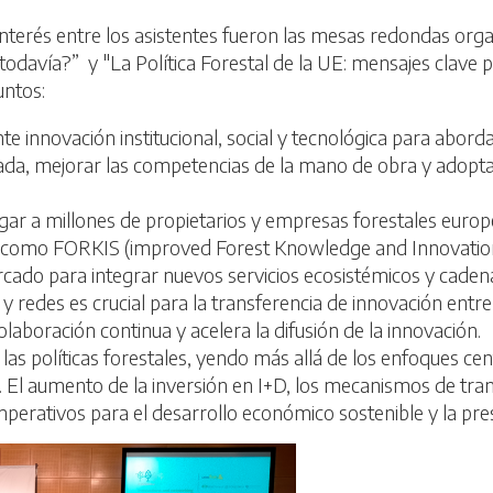
 interés entre los asistentes fueron las mesas redondas org
a todavía?” y "La Política Forestal de la UE: mensajes clav
untos:
e innovación institucional, social y tecnológica para abordar
da, mejorar las competencias de la mano de obra y adoptar la
gar a millones de propietarios y empresas forestales europ
como FORKIS (improved Forest Knowledge and Innovation S
rcado para integrar nuevos servicios ecosistémicos y cadena
y redes es crucial para la transferencia de innovación entre
 colaboración continua y acelera la difusión de la innovación.
las políticas forestales, yendo más allá de los enfoques ce
. El aumento de la inversión en I+D, los mecanismos de tran
imperativos para el desarrollo económico sostenible y la pr