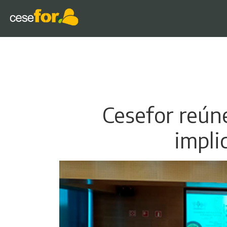
Cesefor reúne
impli