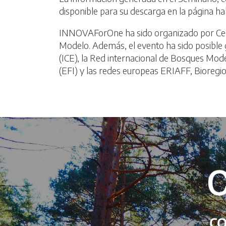
disponible para su descarga en la página habi
INNOVAForOne ha sido organizado por Ces
Modelo. Además, el evento ha sido posible g
(ICE), la Red internacional de Bosques Mo
(EFI) y las redes europeas ERIAFF, Bioregi