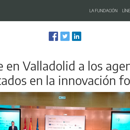
Navegaci
LA FUNDACIÓN
LÍN
Pasar
al
contenido
principal
 en Valladolid a los ag
cados en la innovación fo