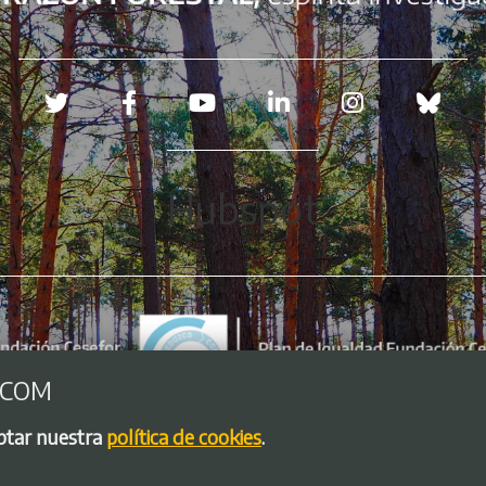
Redes sociales
Hubspot
.COM
eptar nuestra
política de cookies
.