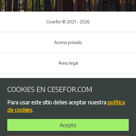
Cesefor © 2021 - 2026
Acceso privado
Aviso legal
Política de Cookies
COOKIES EN CESEFOR.COM
Menú del pie
Para usar este sitio debes aceptar nuestra
política
Política de privacidad
de cookies
.
Acepto
Bolsa de empleo