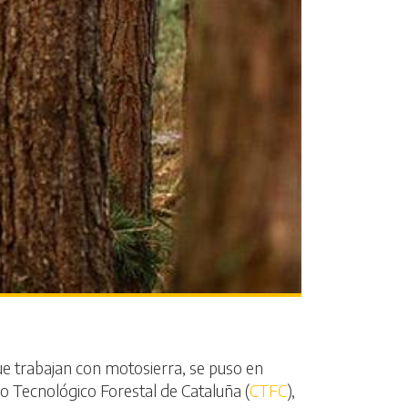
que trabajan con motosierra, se puso en
ro Tecnológico Forestal de Cataluña (
CTFC
),