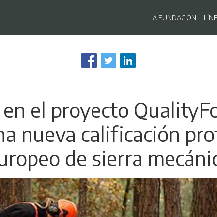
Navegaci
LA FUNDACIÓN
LÍN
Pasar
al
contenido
principal
 en el proyecto QualityF
a nueva calificación pro
uropeo de sierra mecáni