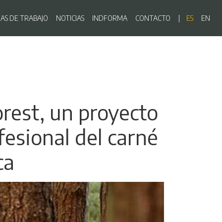
ón principal
EAS DE TRABAJO
NOTICIAS
INDFORMA
CONTACTO
ES
EN
orest, un proyecto
fesional del carné
ca