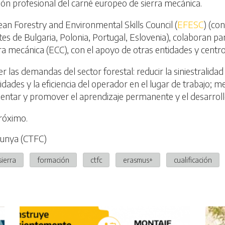
ión profesional del carné europeo de sierra mecánica.
n Forestry and Environmental Skills Council (
EFESC
) (co
es de Bulgaria, Polonia, Portugal, Eslovenia), colaboran pa
ra mecánica (ECC), con el apoyo de otras entidades y centr
r las demandas del sector forestal: reducir la siniestralida
ades y la eficiencia del operador en el lugar de trabajo; me
mentar y promover el aprendizaje permanente y el desarroll
róximo.
lunya (CTFC)
sierra
formación
ctfc
erasmus+
cualificación