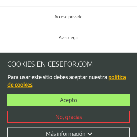
Acceso privado
Aviso legal
Política de Cookies
COOKIES EN CESEFOR.COM
Menú del pie
Para usar este sitio debes aceptar nuestra
política
Política de privacidad
de cookies
.
Acepto
Bolsa de empleo
No, gracias
Perfil contratante
Más información