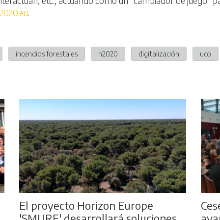
interactúan, etc., actuando como un "cambiador de juego" par
2020.eu
.
incendios forestales
h2020
digitalización
uco
El proyecto Horizon Europe
Ces
'SMURF' desarrollará soluciones
avan