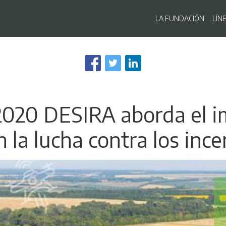
Navegaci
LA FUNDACIÓN
LÍN
Pasar
al
contenido
principal
2020 DESIRA aborda el i
n la lucha contra los inc