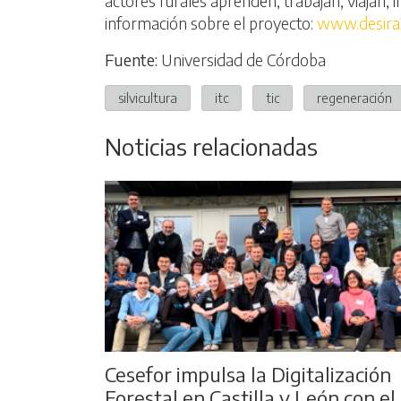
actores rurales aprenden, trabajan, viajan, 
información sobre el proyecto:
www.desira
Fuente:
Universidad de Córdoba
silvicultura
itc
tic
regeneración
Noticias relacionadas
Cesefor impulsa la Digitalización
Forestal en Castilla y León con el