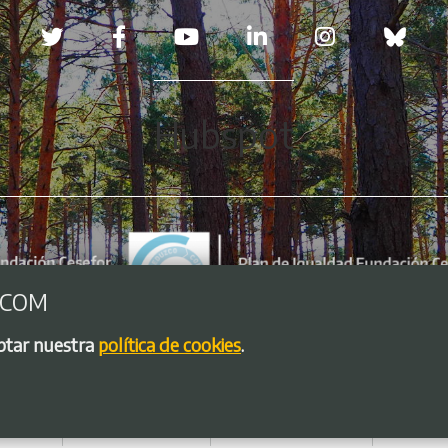
Redes sociales
Hubspot
.COM
eptar nuestra
política de cookies
.
so legal
Política de Cookies
Política de privacidad
Bolsa de