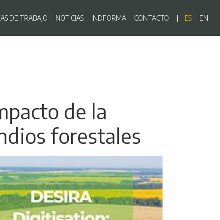
ón principal
EAS DE TRABAJO
NOTICIAS
INDFORMA
CONTACTO
ES
EN
mpacto de la
endios forestales