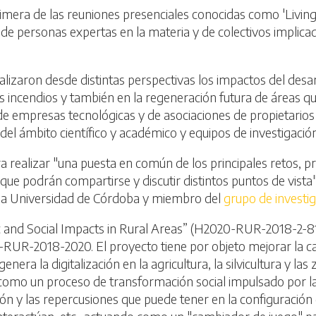
imera de las reuniones presenciales conocidas como 'Living
 de personas expertas en la materia y de colectivos implicad
lizaron desde distintas perspectivas los impactos del desar
tos incendios y también en la regeneración futura de áreas 
 de empresas tecnológicas y de asociaciones de propietarios
es del ámbito científico y académico y equipos de investigaci
a realizar "una puesta en común de los principales retos, p
 que podrán compartirse y discutir distintos puntos de vista
 la Universidad de Córdoba y miembro del
grupo de invest
c and Social Impacts in Rural Areas” (H2020-RUR-2018-2-81
RUR-2018-2020. El proyecto tiene por objeto mejorar la ca
enera la digitalización en la agricultura, la silvicultura y l
n como un proceso de transformación social impulsado por la
ión y las repercusiones que puede tener en la configuración