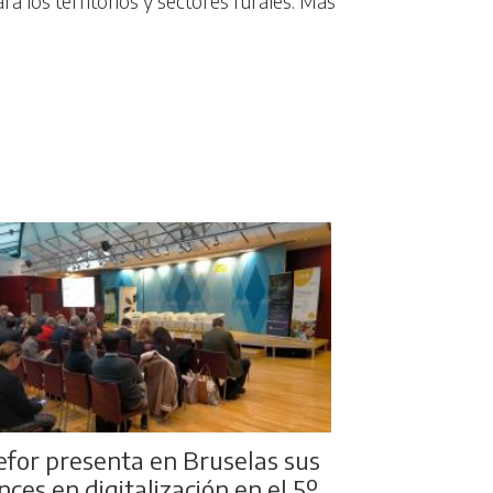
a los territorios y sectores rurales. Más
efor presenta en Bruselas sus
ces en digitalización en el 5º