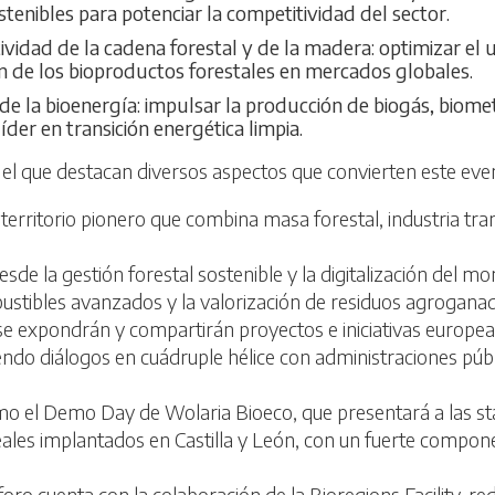
enibles para potenciar la competitividad del sector.
ividad de la cadena forestal y de la madera: optimizar el
ón de los bioproductos forestales en mercados globales.
 de la bioenergía: impulsar la producción de biogás, bio
der en transición energética limpia.
l que destacan diversos aspectos que convierten este even
n territorio pionero que combina masa forestal, industria 
esde la gestión forestal sostenible y la digitalización del mon
ustibles avanzados y la valorización de residuos agrogana
: se expondrán y compartirán proyectos e iniciativas europ
do diálogos en cuádruple hélice con administraciones públi
mo el Demo Day de Wolaria Bioeco, que presentará a las 
reales implantados en Castilla y León, con un fuerte compo
foro cuenta con la colaboración de la Bioregions Facility, r