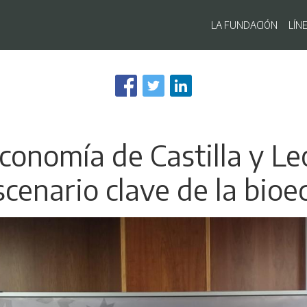
Navegaci
LA FUNDACIÓN
LÍN
Pasar
al
contenido
principal
oeconomía de Castilla y Le
cenario clave de la bio