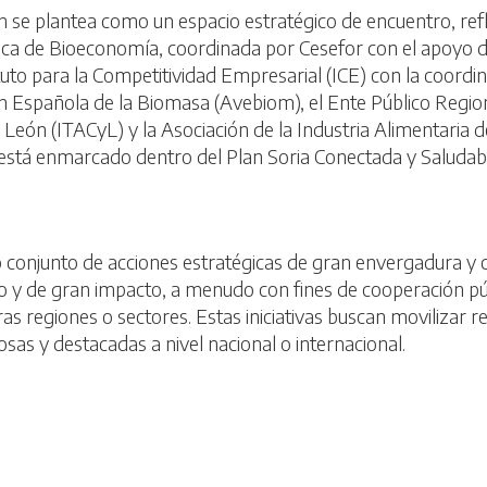
eón se plantea como un
espacio estratégico de encuentro, ref
ática de Bioeconomía, coordinada por Cesefor con el apoyo 
ituto para la Competitividad Empresarial (ICE) con la coord
ión Española de la Biomasa (Avebiom), el Ente Público Region
 y León (ITACyL) y la Asociación de la Industria Alimentaria 
 está enmarcado dentro del Plan Soria Conectada y Saludabl
o conjunto de acciones estratégicas de gran envergadura y
ivo y de gran impacto, a menudo con fines de cooperación pú
as regiones o sectores. Estas iniciativas buscan movilizar
sas y destacadas a nivel nacional o internacional.