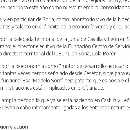
n se incorpora este año como nuevo miembro, consolidando a
n, y en particular de Soria, como laboratorio vivo de la bio
iones y talento en el ámbito de la economía verde y circular.
 la delegada territorial de la Junta de Castilla y León en S
rrano; el director ejecutivo de la Fundación Centro de Servic
la directora territorial del ICECYL en Soria, Lola Borén.
ta por la bioeconomía como “motor de desarrollo necesario
 tantas veces hemos señalado desde Cesefor, sirve para evid
funciona. Ese ‘Modelo Soria’ deja patente que es posible el 
ministraciones están implicados en ello”, añade.
amplia de todo lo que ya se está haciendo en Castilla y León
e llevan a cabo íntimamente ligadas a los entornos naturale
xión y acción