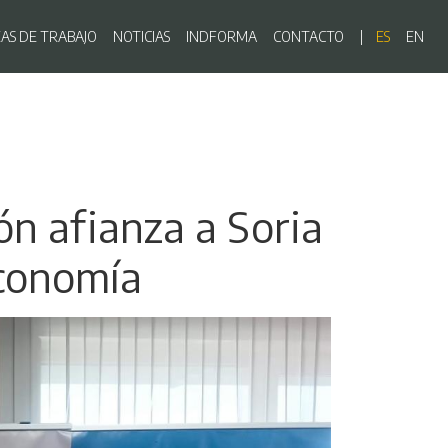
ón principal
EAS DE TRABAJO
NOTICIAS
INDFORMA
CONTACTO
ES
EN
ón afianza a Soria
economía