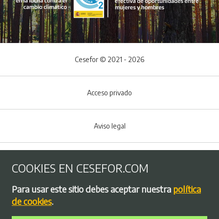
Cesefor © 2021 - 2026
Acceso privado
Aviso legal
Política de Cookies
COOKIES EN CESEFOR.COM
Menú del pie
Para usar este sitio debes aceptar nuestra
política
Política de privacidad
de cookies
.