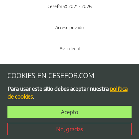
Cesefor © 2021 - 2026
Acceso privado
Aviso legal
Política de Cookies
COOKIES EN CESEFOR.COM
Menú del pie
Para usar este sitio debes aceptar nuestra
política
Política de privacidad
de cookies
.
Acepto
Bolsa de empleo
No, gracias
Perfil contratante