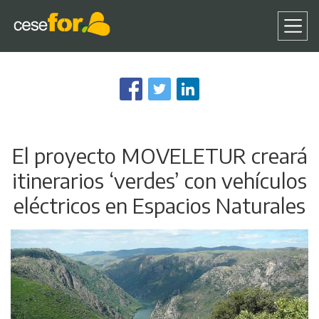
Pasar
al
contenido
principal
El proyecto MOVELETUR creará
itinerarios ‘verdes’ con vehículos
eléctricos en Espacios Naturales