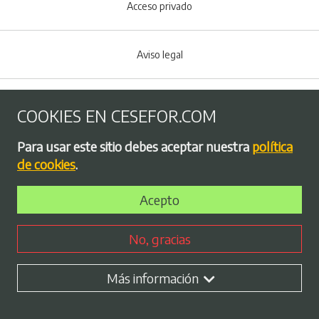
Acceso privado
Aviso legal
Política de Cookies
COOKIES EN CESEFOR.COM
Menú del pie
Para usar este sitio debes aceptar nuestra
política
Política de privacidad
de cookies
.
Acepto
Bolsa de empleo
No, gracias
Perfil contratante
Más información
Plan de Igualdad